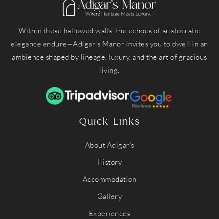
Within these hallowed walls, the echoes of aristocratic
elegance endure—Adigar’s Manor invites you to dwell in an
ambience shaped by lineage, luxury, and the art of gracious
living.
Quick Links
About Adigar’s
History
Accommodation
Gallery
Experiences