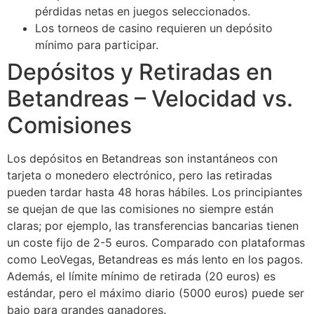
pérdidas netas en juegos seleccionados.
Los torneos de casino requieren un depósito
mínimo para participar.
Depósitos y Retiradas en
Betandreas – Velocidad vs.
Comisiones
Los depósitos en Betandreas son instantáneos con
tarjeta o monedero electrónico, pero las retiradas
pueden tardar hasta 48 horas hábiles. Los principiantes
se quejan de que las comisiones no siempre están
claras; por ejemplo, las transferencias bancarias tienen
un coste fijo de 2-5 euros. Comparado con plataformas
como LeoVegas, Betandreas es más lento en los pagos.
Además, el límite mínimo de retirada (20 euros) es
estándar, pero el máximo diario (5000 euros) puede ser
bajo para grandes ganadores.