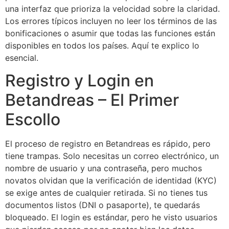
una interfaz que prioriza la velocidad sobre la claridad.
Los errores típicos incluyen no leer los términos de las
bonificaciones o asumir que todas las funciones están
disponibles en todos los países. Aquí te explico lo
esencial.
Registro y Login en
Betandreas – El Primer
Escollo
El proceso de registro en Betandreas es rápido, pero
tiene trampas. Solo necesitas un correo electrónico, un
nombre de usuario y una contraseña, pero muchos
novatos olvidan que la verificación de identidad (KYC)
se exige antes de cualquier retirada. Si no tienes tus
documentos listos (DNI o pasaporte), te quedarás
bloqueado. El login es estándar, pero he visto usuarios