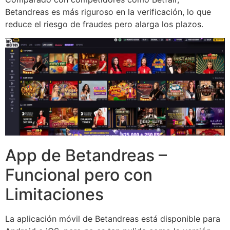
Betandreas es más riguroso en la verificación, lo que
reduce el riesgo de fraudes pero alarga los plazos.
App de Betandreas –
Funcional pero con
Limitaciones
La aplicación móvil de Betandreas está disponible para