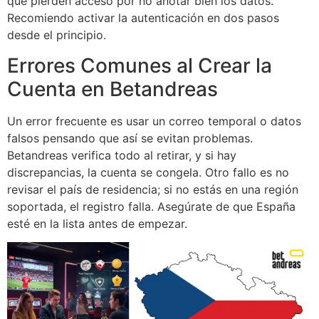
que pierden acceso por no anotar bien los datos.
Recomiendo activar la autenticación en dos pasos
desde el principio.
Errores Comunes al Crear la
Cuenta en Betandreas
Un error frecuente es usar un correo temporal o datos
falsos pensando que así se evitan problemas.
Betandreas verifica todo al retirar, y si hay
discrepancias, la cuenta se congela. Otro fallo es no
revisar el país de residencia; si no estás en una región
soportada, el registro falla. Asegúrate de que España
esté en la lista antes de empezar.