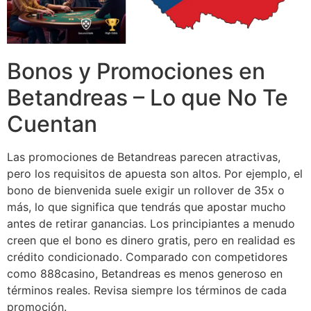
Bonos y Promociones en
Betandreas – Lo que No Te
Cuentan
Las promociones de Betandreas parecen atractivas,
pero los requisitos de apuesta son altos. Por ejemplo, el
bono de bienvenida suele exigir un rollover de 35x o
más, lo que significa que tendrás que apostar mucho
antes de retirar ganancias. Los principiantes a menudo
creen que el bono es dinero gratis, pero en realidad es
crédito condicionado. Comparado con competidores
como 888casino, Betandreas es menos generoso en
términos reales. Revisa siempre los términos de cada
promoción.