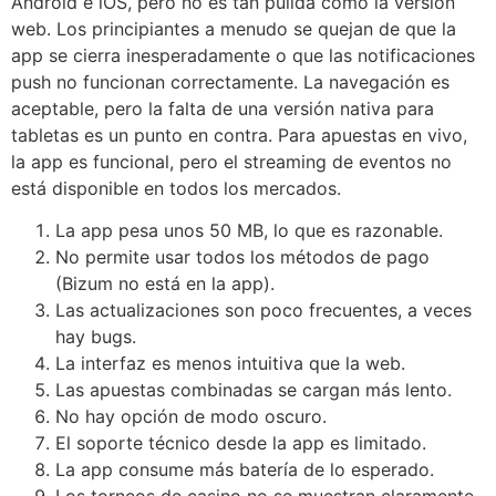
Android e iOS, pero no es tan pulida como la versión
web. Los principiantes a menudo se quejan de que la
app se cierra inesperadamente o que las notificaciones
push no funcionan correctamente. La navegación es
aceptable, pero la falta de una versión nativa para
tabletas es un punto en contra. Para apuestas en vivo,
la app es funcional, pero el streaming de eventos no
está disponible en todos los mercados.
La app pesa unos 50 MB, lo que es razonable.
No permite usar todos los métodos de pago
(Bizum no está en la app).
Las actualizaciones son poco frecuentes, a veces
hay bugs.
La interfaz es menos intuitiva que la web.
Las apuestas combinadas se cargan más lento.
No hay opción de modo oscuro.
El soporte técnico desde la app es limitado.
La app consume más batería de lo esperado.