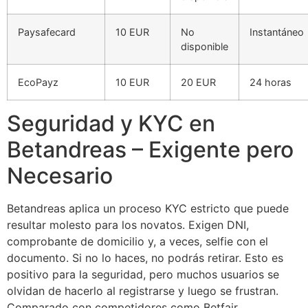
Paysafecard
10 EUR
No
Instantáneo
disponible
EcoPayz
10 EUR
20 EUR
24 horas
Seguridad y KYC en
Betandreas – Exigente pero
Necesario
Betandreas aplica un proceso KYC estricto que puede
resultar molesto para los novatos. Exigen DNI,
comprobante de domicilio y, a veces, selfie con el
documento. Si no lo haces, no podrás retirar. Esto es
positivo para la seguridad, pero muchos usuarios se
olvidan de hacerlo al registrarse y luego se frustran.
Comparado con competidores como Betfair,