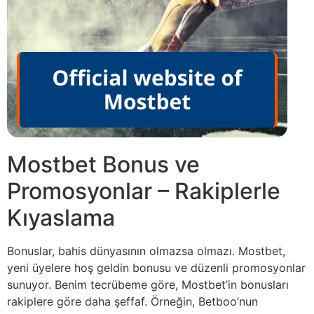
Mostbet Bonus ve
Promosyonlar – Rakiplerle
Kıyaslama
Bonuslar, bahis dünyasının olmazsa olmazı. Mostbet,
yeni üyelere hoş geldin bonusu ve düzenli promosyonlar
sunuyor. Benim tecrübeme göre, Mostbet’in bonusları
rakiplere göre daha şeffaf. Örneğin, Betboo’nun