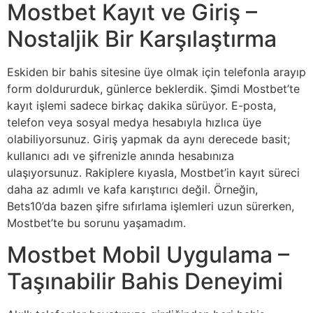
Mostbet Kayıt ve Giriş –
Nostaljik Bir Karşılaştırma
Eskiden bir bahis sitesine üye olmak için telefonla arayıp
form doldururduk, günlerce beklerdik. Şimdi Mostbet’te
kayıt işlemi sadece birkaç dakika sürüyor. E-posta,
telefon veya sosyal medya hesabıyla hızlıca üye
olabiliyorsunuz. Giriş yapmak da aynı derecede basit;
kullanıcı adı ve şifrenizle anında hesabınıza
ulaşıyorsunuz. Rakiplere kıyasla, Mostbet’in kayıt süreci
daha az adımlı ve kafa karıştırıcı değil. Örneğin,
Bets10’da bazen şifre sıfırlama işlemleri uzun sürerken,
Mostbet’te bu sorunu yaşamadım.
Mostbet Mobil Uygulama –
Taşınabilir Bahis Deneyimi