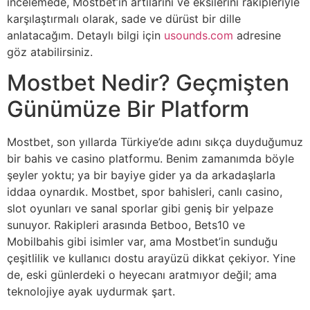
incelemede, Mostbet’in artılarını ve eksilerini rakipleriyle
karşılaştırmalı olarak, sade ve dürüst bir dille
anlatacağım. Detaylı bilgi için
usounds.com
adresine
göz atabilirsiniz.
Mostbet Nedir? Geçmişten
Günümüze Bir Platform
Mostbet, son yıllarda Türkiye’de adını sıkça duyduğumuz
bir bahis ve casino platformu. Benim zamanımda böyle
şeyler yoktu; ya bir bayiye gider ya da arkadaşlarla
iddaa oynardık. Mostbet, spor bahisleri, canlı casino,
slot oyunları ve sanal sporlar gibi geniş bir yelpaze
sunuyor. Rakipleri arasında Betboo, Bets10 ve
Mobilbahis gibi isimler var, ama Mostbet’in sunduğu
çeşitlilik ve kullanıcı dostu arayüzü dikkat çekiyor. Yine
de, eski günlerdeki o heyecanı aratmıyor değil; ama
teknolojiye ayak uydurmak şart.