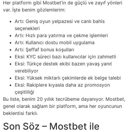
Her platform gibi Mostbet’in de güçlü ve zayıf yönleri
var. İşte benim gözlemlerim:
Artı: Geniş oyun yelpazesi ve canlı bahis
seçenekleri
Artı: Hızlı para yatırma ve çekme işlemleri
Artı: Kullanıcı dostu mobil uygulama
Artı: Şeffaf bonus koşulları
Eksi: KYC süreci bazı kullanıcılar için zahmetli
Eksi: Türkçe destek ekibi bazen yavaş yanıt
verebiliyor
Eksi: Yüksek miktarlı çekimlerde ek belge talebi
Eksi: Rakiplere kıyasla daha az promosyon
çeşitliliği
Bu liste, benim 20 yıllık tecrübeme dayanıyor. Mostbet,
genel olarak sağlam bir platform, ama her oyuncunun
beklentisi farklı.
Son Söz – Mostbet ile