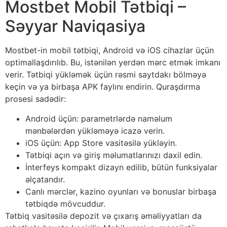
Mostbet Mobil Tətbiqi –
Səyyar Naviqasiya
Mostbet-in mobil tətbiqi, Android və iOS cihazlar üçün
optimallaşdırılıb. Bu, istənilən yerdən mərc etmək imkanı
verir. Tətbiqi yükləmək üçün rəsmi saytdakı bölməyə
keçin və ya birbaşa APK faylını endirin. Quraşdırma
prosesi sadədir:
Android üçün: parametrlərdə naməlum
mənbələrdən yükləməyə icazə verin.
iOS üçün: App Store vasitəsilə yükləyin.
Tətbiqi açın və giriş məlumatlarınızı daxil edin.
İnterfeys kompakt dizayn edilib, bütün funksiyalar
əlçatandır.
Canlı mərclər, kazino oyunları və bonuslar birbaşa
tətbiqdə mövcuddur.
Tətbiq vasitəsilə depozit və çıxarış əməliyyatları da