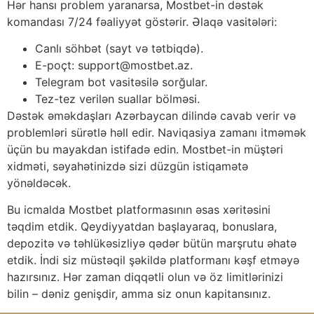
Hər hansı problem yaranarsa, Mostbet-in dəstək
komandası 7/24 fəaliyyət göstərir. Əlaqə vasitələri:
Canlı söhbət (sayt və tətbiqdə).
E-poçt:
support@mostbet.az
.
Telegram bot vasitəsilə sorğular.
Tez-tez verilən suallar bölməsi.
Dəstək əməkdaşları Azərbaycan dilində cavab verir və
problemləri sürətlə həll edir. Naviqasiya zamanı itməmək
üçün bu mayakdan istifadə edin. Mostbet-in müştəri
xidməti, səyahətinizdə sizi düzgün istiqamətə
yönəldəcək.
Bu icmalda Mostbet platformasının əsas xəritəsini
təqdim etdik. Qeydiyyatdan başlayaraq, bonuslara,
depozitə və təhlükəsizliyə qədər bütün marşrutu əhatə
etdik. İndi siz müstəqil şəkildə platformanı kəşf etməyə
hazırsınız. Hər zaman diqqətli olun və öz limitlərinizi
bilin – dəniz genişdir, amma siz onun kapitansınız.