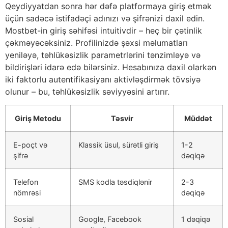
Qeydiyyatdan sonra hər dəfə platformaya giriş etmək
üçün sadəcə istifadəçi adınızı və şifrənizi daxil edin.
Mostbet-in giriş səhifəsi intuitivdir – heç bir çətinlik
çəkməyəcəksiniz. Profilinizdə şəxsi məlumatları
yeniləyə, təhlükəsizlik parametrlərini tənzimləyə və
bildirişləri idarə edə bilərsiniz. Hesabınıza daxil olarkən
iki faktorlu autentifikasiyanı aktivləşdirmək tövsiyə
olunur – bu, təhlükəsizlik səviyyəsini artırır.
Giriş Metodu
Təsvir
Müddət
E-poçt və
Klassik üsul, sürətli giriş
1-2
şifrə
dəqiqə
Telefon
SMS kodla təsdiqlənir
2-3
nömrəsi
dəqiqə
Sosial
Google, Facebook
1 dəqiqə