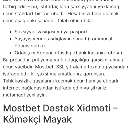
tətbiq edir – bu, istifadəçilərin şəxsiyyətini yoxlamaq
üçün standart bir təcrübədir. Hesabınızı təsdiqləmək
üçün aşağıdakı sənədlər tələb oluna bilər:
Şəxsiyyət vəsiqəsi və ya pasport.
Yaşayış yerini təsdiqləyən sənəd (kommunal
ödəniş qəbzi).
Ödəniş metodunun təsdiqi (bank kartının fotosu).
Bu prosedur, pul yuma və fırıldaqçılığın qarşısını almaq
üçün vacibdir. Mostbet, SSL şifrələmə texnologiyasından
istifadə edir ki, şəxsi məlumatlarınız qorunsun.
Təhlükəsizlik qayalarını keçmək üçün həmişə etibarlı
internet bağlantısından istifadə edin və şifrənizi
mütəmadi yeniləyin.
Mostbet Dəstək Xidməti –
Köməkçi Mayak