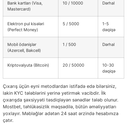
Bank kartları (Visa,
10 / 10000
Dərhal
Mastercard)
Elektron pul kisələri
5 / 5000
1-5
(Perfect Money)
dəqiqə
Mobil ödənişlər
1 / 500
Dərhal
(Azercell, Bakcell)
Kriptovalyuta (Bitcoin)
20 / 50000
10-30
dəqiqə
Çıxarış üçün eyni metodlardan istifadə edə bilərsiniz,
lakin KYC tələblərini yerinə yetirmək vacibdir. İlk
çıxarışda şəxsiyyəti təsdiqləyən sənədlər tələb olunur.
Mostbet, təhlükəsizlik məqsədilə, bütün əməliyyatları
yoxlayır. Məbləğlər adətən 24 saat ərzində hesabınıza
çatır.