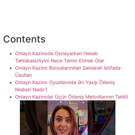
Contents
Onlayn Kazinoda Oynayarkən Hesab
Təhlükəsizliyini Necə Təmin Etmək Olar
Onlayn Kazino Bonuslarından Səmərəli İstifadə
Üsulları
Onlayn Kazino Oyunlarında Ən Yaxşı Ödəniş
Nisbəti Nədir?
Onlayn Kazinolar Üçün Ödəniş Metodlarının Təhlili