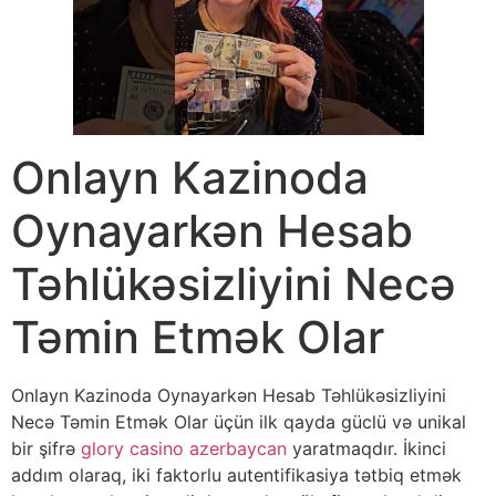
Onlayn Kazinoda
Oynayarkən Hesab
Təhlükəsizliyini Necə
Təmin Etmək Olar
Onlayn Kazinoda Oynayarkən Hesab Təhlükəsizliyini
Necə Təmin Etmək Olar üçün ilk qayda güclü və unikal
bir şifrə
glory casino azerbaycan
yaratmaqdır. İkinci
addım olaraq, iki faktorlu autentifikasiya tətbiq etmək