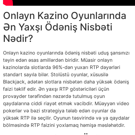
Onlayn Kazino Oyunlarında
Ən Yaxşı Ödəniş Nisbəti
Nədir?
Onlayn kazino oyunlarında ödəniş nisbəti uduş şansınızı
təyin edən əsas amillərdən biridir. Müasir onlayn
kazinolarda slotlarda 96%-dən yuxarı RTP dəyərləri
standart sayıla bilər. Stolüstü oyunlar, xüsusilə
Blackjack, adətən slotlara nisbətən daha yüksək ödəniş
faizi təklif edir. Ən yaxşı RTP göstəriciləri üçün
provayder tərəfindən nəzərdə tutulmuş oyun
qaydalarına ciddi riayət etmək vacibdir. Müəyyən video
pokerlər və bəzi strategiya tələb edən oyunlar da
yüksək RTP ilə seçilir. Oyunun təsvirində və ya qaydalar
bölməsində RTP faizini yoxlamaq həmişə məsləhətdir.