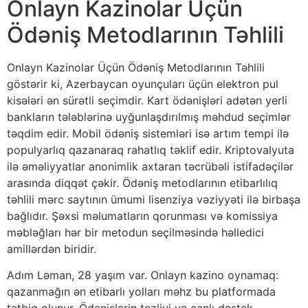
Onlayn Kazinolar Üçün
Ödəniş Metodlarının Təhlili
Onlayn Kazinolar Üçün Ödəniş Metodlarının Təhlili
göstərir ki, Azerbaycan oyunçuları üçün elektron pul
kisələri ən sürətli seçimdir. Kart ödənişləri adətən yerli
bankların tələblərinə uyğunlaşdırılmış məhdud seçimlər
təqdim edir. Mobil ödəniş sistemləri isə artım tempi ilə
populyarlıq qazanaraq rahatlıq təklif edir. Kriptovalyuta
ilə əməliyyatlar anonimlik axtaran təcrübəli istifadəçilər
arasında diqqət çəkir. Ödəniş metodlarının etibarlılıq
təhlili mərc saytının ümumi lisenziya vəziyyəti ilə birbaşa
bağlıdır. Şəxsi məlumatların qorunması və komissiya
məbləğları hər bir metodun seçilməsində həlledici
amillərdən biridir.
Adım Ləman, 28 yaşım var. Onlayn kazino oynamaq:
qazanmağın ən etibarlı yolları məhz bu platformada