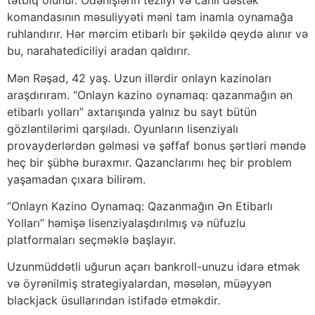
tətbiq olunur. Ödənişlərin tezliyi və canlı dəstək
komandasının məsuliyyəti məni tam inamla oynamağa
ruhlandırır. Hər mərcim etibarlı bir şəkildə qeydə alınır və
bu, narahatediciliyi aradan qaldırır.
Mən Rəşad, 42 yaş. Uzun illərdir onlayn kazinoları
araşdırıram. “Onlayn kazino oynamaq: qazanmağın ən
etibarlı yolları” axtarışında yalnız bu sayt bütün
gözləntilərimi qarşıladı. Oyunların lisenziyalı
provayderlərdən gəlməsi və şəffaf bonus şərtləri məndə
heç bir şübhə buraxmır. Qazanclarımı heç bir problem
yaşamadan çıxara bilirəm.
“Onlayn Kazino Oynamaq: Qazanmağın Ən Etibarlı
Yolları” həmişə lisenziyalaşdırılmış və nüfuzlu
platformaları seçməklə başlayır.
Uzunmüddətli uğurun açarı bankroll-unuzu idarə etmək
və öyrənilmiş strategiyalardan, məsələn, müəyyən
blackjack üsullarından istifadə etməkdir.