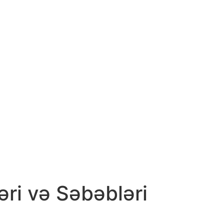
0 385 133
Email:
reservations@adigarsmanor.com
Experiences
Special Offers
Find Us
əri və Səbəbləri