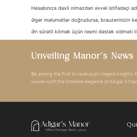
Hesabınıza daxil olmazdan əvvəl istifadəçi ad
Əgər məlumatlar doğrudursa, brauzerinizin ke
Ən sürətli kömək üçün rəsmi dəstək xidməti il
Unveiling Manor’s New
Be among the first to receive privileged insights,
woven with the timeless elegance of Adigar’s Man
Qu