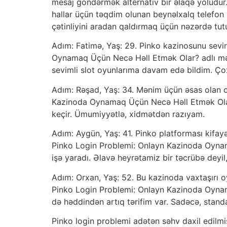
mesaj göndərmək alternativ bir əlaqə yoludur
hallar üçün təqdim olunan beynəlxalq telefon nö
çətinliyini aradan qaldırmaq üçün nəzərdə tut
Adım: Fatimə, Yaş: 29. Pinko kazinosunu sevir
Oynamaq Üçün Necə Həll Etmək Olar? adlı məq
sevimli slot oyunlarıma davam edə bildim. Ço
Adım: Rəşad, Yaş: 34. Mənim üçün əsas olan oy
Kazinoda Oynamaq Üçün Necə Həll Etmək Olar?
keçir. Ümumiyyətlə, xidmətdən razıyam.
Adım: Aygün, Yaş: 41. Pinko platforması kifay
Pinko Login Problemi: Onlayn Kazinoda Oyna
işə yaradı. Əlavə heyrətamiz bir təcrübə deyi
Adım: Orxan, Yaş: 52. Bu kazinoda vaxtaşırı oy
Pinko Login Problemi: Onlayn Kazinoda Oyna
də həddindən artıq tərifim var. Sadəcə, stand
Pinko login problemi adətən səhv daxil edilmi