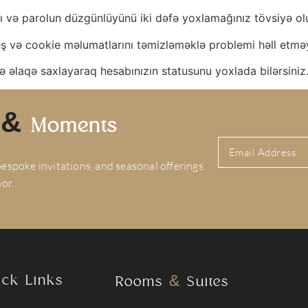
ı və parolun düzgünlüyünü iki dəfə yoxlamağınız tövsiyə ol
ş və cookie məlumatlarını təmizləməklə problemi həll etmə
ə əlaqə saxlayaraq hesabınızın statusunu yoxlada bilərsiniz
&
s
Moments
 bespoke invitations, and seasonal offerings
or.
ick Links
&
Rooms
Suites