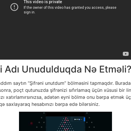
əçi Adı Unudulduqda Nə Etməli
 addım saytın “Şifrəni unutdum” bölməsini tapmaqdır. Burada
onra, poçt qutunuzda şifrənizi sıfırlamaq üçün xüsusi bir link
 adınızı xatırlamırsınızsa, adətən eyni bölmə onu bərpa etmək
qə saxlayaraq hesabınızı bərpa edə bilərsiniz.