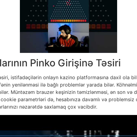
rının Pinko Girişinə Təsiri
iri, istifadəçilərin onlayn kazino platformasına daxil ola bil
ənin yenilənməsi ilə bağlı problemlər yarada bilər. Köhnəlmi
 bilər. Müntəzəm brauzer keşinizin təmizlənməsi, ən son və
okie parametrləri də, hesabınıza davamlı və problemsiz qoş
rlarınızı nəzarətdə saxlamaq çox vacibdir.