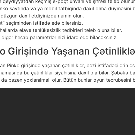
n qeydiyyatdan keçmiş e-poçt ünvanı və şifrəsi tələb olunur
nko saytında və ya mobil tətbiqində daxil olma düyməsini b
 düzgün daxil etdiyinizdən əmin olun.
t” seçimindən istifadə edə bilərsiniz.
llarda əlavə təhlükəsizlik tədbirləri tələb oluna bilər.
 digər hesab parametrlərinizi idarə edə biləcəksiniz.
o Girişində Yaşanan Çətinliklə
 Pinko girişində yaşanan çətinliklər, bəzi istifadəçilərin ə
maması da bu çətinliklər siyahısına daxil ola bilər. Şəbəkə ba
 da bəzən yoxlanılmalı olur. Bütün bunlar oyun təcrübəsini b