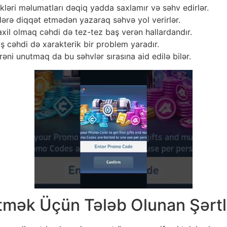
kləri məlumatları dəqiq yadda saxlamır və səhv edirlər.
rflərə diqqət etmədən yazaraq səhvə yol verirlər.
xil olmaq cəhdi də tez-tez baş verən hallardandır.
ş cəhdi də xarakterik bir problem yaradır.
frəni unutmaq da bu səhvlər sırasına aid edilə bilər.
Etmək Üçün Tələb Olunan Şərtl