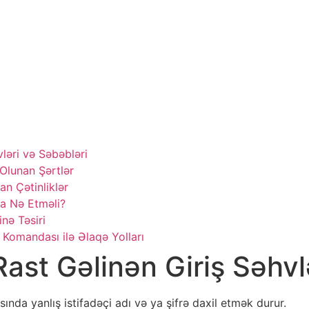
Tel:
+94 0812 425 133
|
+94 077
a, Kandy 20270
ry
ləri və Səbəbləri
Olunan Şərtlər
n Çətinliklər
da Nə Etməli?
nə Təsiri
Komandası ilə Əlaqə Yolları
ast Gəlinən Giriş Səhvl
sında yanlış istifadəçi adı və ya şifrə daxil etmək durur.