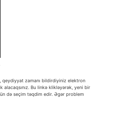
?
, qeydiyyat zamanı bildirdiyiniz elektron
 alacaqsınız. Bu linkə klikləyərək, yeni bir
 üçün də seçim təqdim edir. Əgər problem