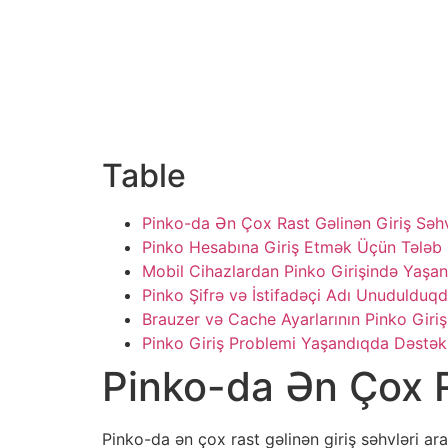
Adigar's Manor, Amunugama Walawwa, Gunnepan
About Adigar’s
Accommodation
Galle
Table
Pinko-da Ən Çox Rast Gəlinən Giriş Səhv
Pinko Hesabına Giriş Etmək Üçün Tələb 
Mobil Cihazlardan Pinko Girişində Yaşana
Pinko Şifrə və İstifadəçi Adı Unudulduq
Brauzer və Cache Ayarlarının Pinko Girişi
Pinko Giriş Problemi Yaşandıqda Dəstək 
Pinko-da Ən Çox R
Pinko-da ən çox rast gəlinən giriş səhvləri ara