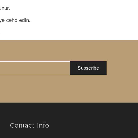
unur.
yə cəhd edin.
.
Subscribe
Contact Info