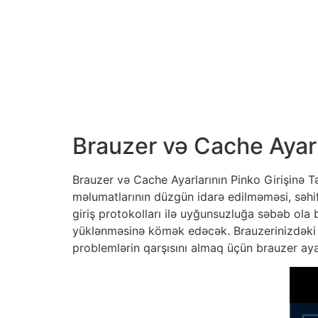
Brauzer və Cache Ayarla
Brauzer və Cache Ayarlarının Pinko Girişinə Təs
məlumatlarının düzgün idarə edilməməsi, səhif
giriş protokolları ilə uyğunsuzluğa səbəb ola
yüklənməsinə kömək edəcək. Brauzerinizdəki co
problemlərin qarşısını almaq üçün brauzer aya