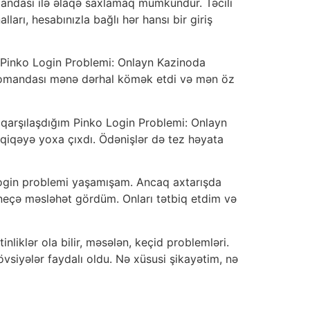
mandası ilə əlaqə saxlamaq mümkündür. Təcili
ları, hesabınızla bağlı hər hansı bir giriş
r Pinko Login Problemi: Onlayn Kazinoda
 komandası mənə dərhal kömək etdi və mən öz
 qarşılaşdığım Pinko Login Problemi: Onlayn
iqəyə yoxa çıxdı. Ödənişlər də tez həyata
 login problemi yaşamışam. Ancaq axtarışda
eçə məsləhət gördüm. Onları tətbiq etdim və
liklər ola bilir, məsələn, keçid problemləri.
yələr faydalı oldu. Nə xüsusi şikayətim, nə