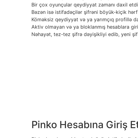
Bir çox oyunçular qeydiyyat zamanı daxil etdi
Bəzən isə istifadəçilər şifrəni böyük-kiçik hə
Köməksiz qeydiyyat və ya yarımçıq profillə da
Aktiv olmayan və ya bloklanmış hesablara giri
Nəhayət, tez-tez şifrə dəyişikliyi edib, yeni şi
Pinko Hesabına Giriş 