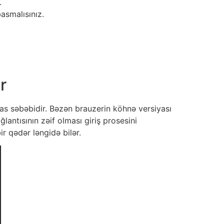
.
asmalısınız.
r
sas səbəbidir. Bəzən brauzerin köhnə versiyası
ğlantısının zəif olması giriş prosesini
ir qədər ləngidə bilər.