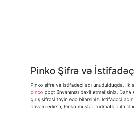
Pinko Şifrə və İstifad
Pinko şifrə və istifadəçi adı unudulduqda, ilk
pinco
poçt ünvanınızı daxil etməlisiniz. Daha s
giriş şifrəsi təyin edə bilərsiniz. İstifadəçi
davam edirsə, Pinko müştəri xidmətləri ilə əla