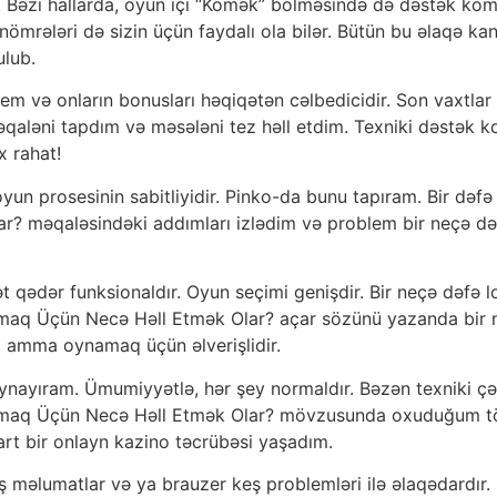
. Bəzi hallarda, oyun içi “Kömək” bölməsində də dəstək ko
mrələri də sizin üçün faydalı ola bilər. Bütün bu əlaqə kanal
ulub.
em və onların bonusları həqiqətən cəlbedicidir. Son vaxtla
aləni tapdım və məsələni tez həll etdim. Texniki dəstək
x rahat!
un prosesinin sabitliyidir. Pinko-da bunu tapıram. Bir dəfə
 məqaləsindəki addımları izlədim və problem bir neçə dəq
ət qədər funksionaldır. Oyun seçimi genişdir. Bir neçə dəfə
maq Üçün Necə Həll Etmək Olar? açar sözünü yazanda bir n
l, amma oynamaq üçün əlverişlidir.
nayıram. Ümumiyyətlə, hər şey normaldır. Bəzən texniki çətin
maq Üçün Necə Həll Etmək Olar? mövzusunda oxuduğum tövsi
art bir onlayn kazino təcrübəsi yaşadım.
ş məlumatlar və ya brauzer keş problemləri ilə əlaqədardır.