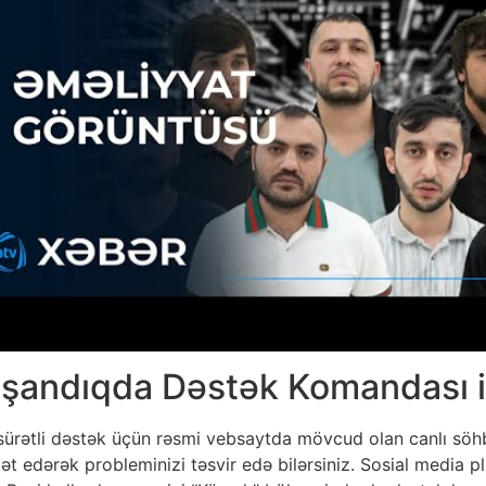
aşandıqda Dəstək Komandası il
 sürətli dəstək üçün rəsmi vebsaytda mövcud olan canlı söhb
ət edərək probleminizi təsvir edə bilərsiniz. Sosial media 