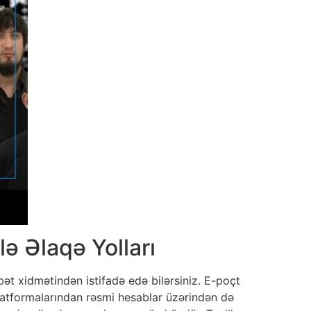
ə Əlaqə Yolları
ət xidmətindən istifadə edə bilərsiniz. E-poçt
platformalarından rəsmi hesablar üzərindən də