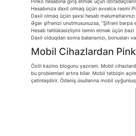
Pinko hesabına giriş etmək üçün istifadəçiləri
Hesabınıza daxil olmaq üçün əvvəlcə rəsmi Pi
Daxil olmaq üçün şəxsi hesab məlumatlarınızı
Əgər şifrənizi unutmusunuzsa, “Şifrəni bərpa e
Hesab təhlükəsizliyini təmin etmək üçün bəzi ha
Daxil olduqdan sonra balansınızı, bonusları və
Mobil Cihazlardan Pink
Özöl kazino blogunu yazıram. Mobil cihazlardan
bu problemləri artıra bilər. Mobil tətbiqin açıl
çətinləşdirir. Ödəniş üsullarına mobil uyğunluq