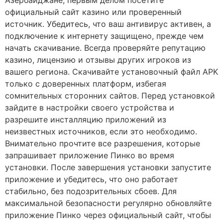
Азербайджане, первым делом посетите
официальный сайт казино или проверенный
источник. Убедитесь, что ваш антивирус активен, а
подключение к интернету защищено, прежде чем
начать скачивание. Всегда проверяйте репутацию
казино, лицензию и отзывы других игроков из
вашего региона. Скачивайте установочный файл APK
только с доверенных платформ, избегая
сомнительных сторонних сайтов. Перед установкой
зайдите в настройки своего устройства и
разрешите инсталляцию приложений из
неизвестных источников, если это необходимо.
Внимательно прочтите все разрешения, которые
запрашивает приложение Пинко во время
установки. После завершения установки запустите
приложение и убедитесь, что оно работает
стабильно, без подозрительных сбоев. Для
максимальной безопасности регулярно обновляйте
приложение Пинко через официальный сайт, чтобы