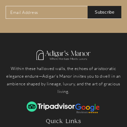
Subscribe
Within these hallowed walls, the echoes of aristocratic
elegance endure—Adigar’s Manor invites you to dwell in an
ambience shaped by lineage, luxury, and the art of gracious
living.
Quick Links