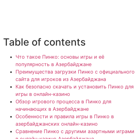
Table of contents
Что такое Пинко: основы игры и её
популярность в Азербайджане
Преимущества загрузки Пинко с официального
сайта для игроков из Азербайджана
Как безопасно скачать и установить Пинко для
игры в онлайн-казино
Обзор игрового процесса в Пинко для
начинающих в Азербайджане
Особенности и правила игры в Пинко в
азербайджанских онлайн-казино
Сравнение Пинко с другими азартными играми
в онлайн-казино Азербайджана