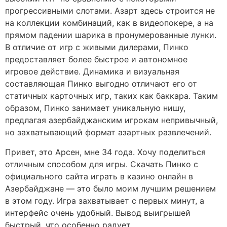
прогрессивными слотами. Азарт здесь строится не
на коллекции комбинаций, как в видеопокере, а на
прямом падении шарика в пронумерованные лунки.
В отличие от игр с живыми дилерами, Пинко
предоставляет более быстрое и автономное
игровое действие. Динамика и визуальная
составляющая Пинко выгодно отличают его от
статичных карточных игр, таких как баккара. Таким
образом, Пинко занимает уникальную нишу,
предлагая азербайджанским игрокам непривычный,
но захватывающий формат азартных развлечений.
Привет, это Арсен, мне 34 года. Хочу поделиться
отличным способом для игры. Скачать Пинко с
официального сайта играть в казино онлайн в
Азербайджане — это было моим лучшим решением
в этом году. Игра захватывает с первых минут, а
интерфейс очень удобный. Вывод выигрышей
быстрый, что особенно радует.