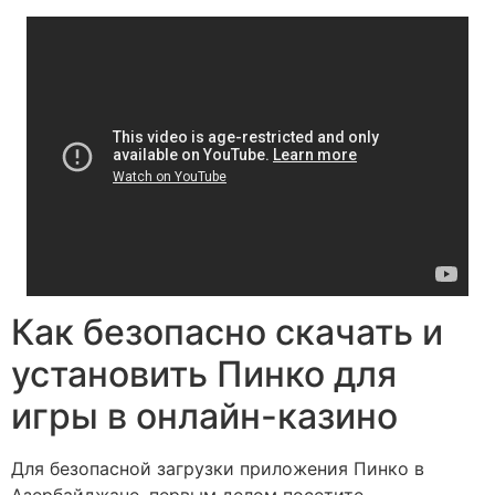
Как безопасно скачать и
установить Пинко для
игры в онлайн-казино
Для безопасной загрузки приложения Пинко в