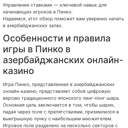
Управление ставками — ключевой навык для
начинающих игроков в Пинко.
Надеемся, этот обзор поможет вам уверенно начать
в азербайджанских залах.
Особенности и правила
игры в Пинко в
азербайджанских онлайн-
казино
Игра Пинко, представленная в азербайджанских
онлайн-казино, представляет собой цифровую
версию традиционного японского пинг-понг-шара.
Основная цель заключается в том, чтобы шарик,
падая через поле с препятствиями, приземлился в
выигрышную лунку с наибольшим множителем.
Игровое поле разделено на несколько секторов с