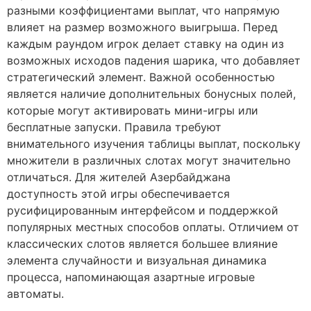
разными коэффициентами выплат, что напрямую
влияет на размер возможного выигрыша. Перед
каждым раундом игрок делает ставку на один из
возможных исходов падения шарика, что добавляет
стратегический элемент. Важной особенностью
является наличие дополнительных бонусных полей,
которые могут активировать мини-игры или
бесплатные запуски. Правила требуют
внимательного изучения таблицы выплат, поскольку
множители в различных слотах могут значительно
отличаться. Для жителей Азербайджана
доступность этой игры обеспечивается
русифицированным интерфейсом и поддержкой
популярных местных способов оплаты. Отличием от
классических слотов является большее влияние
элемента случайности и визуальная динамика
процесса, напоминающая азартные игровые
автоматы.